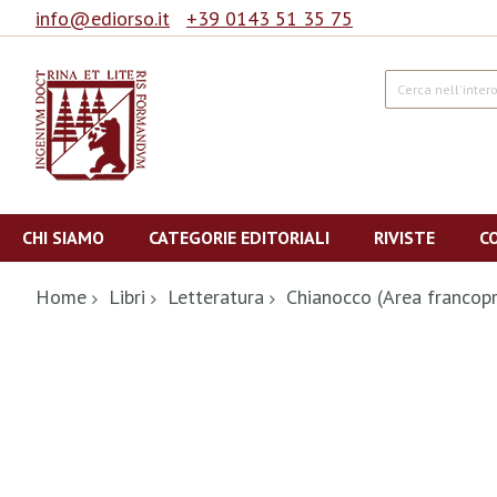
info@ediorso.it
+39 0143 51 35 75
Cerca
Salta
al
CHI SIAMO
CATEGORIE EDITORIALI
RIVISTE
C
contenuto
Home
Libri
Letteratura
Chianocco (Area francop
Vai
alla
fine
della
galleria