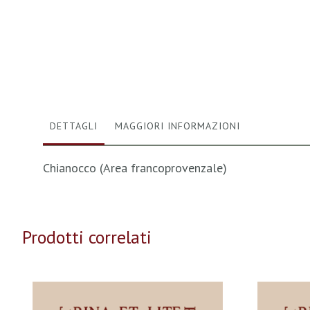
Vai
all'inizio
della
galleria
di
immagini
DETTAGLI
MAGGIORI INFORMAZIONI
Chianocco (Area francoprovenzale)
Prodotti correlati