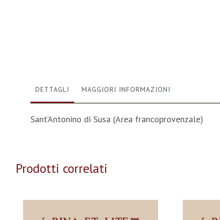
Vai
all'inizio
della
galleria
di
immagini
DETTAGLI
MAGGIORI INFORMAZIONI
Sant’Antonino di Susa (Area francoprovenzale)
Prodotti correlati