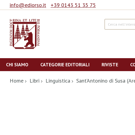
info@ediorso.it
+39 0143 51 35 75
Cerca
Salta
al
CHI SIAMO
CATEGORIE EDITORIALI
RIVISTE
C
contenuto
Home
Libri
Linguistica
Sant’Antonino di Susa (A
Vai
alla
fine
della
galleria