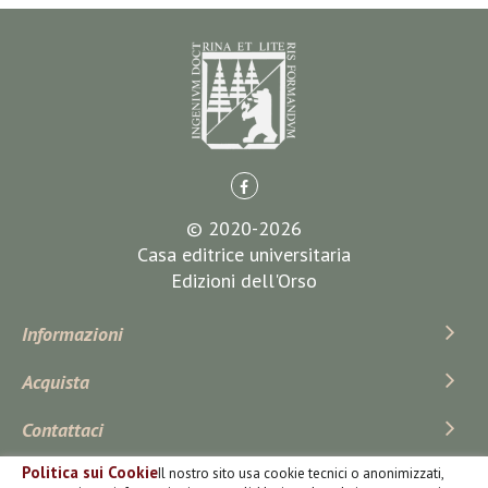
© 2020-2026
Casa editrice universitaria
Edizioni dell'Orso
Informazioni
Acquista
Contattaci
Politica sui Cookie
Il nostro sito usa cookie tecnici o anonimizzati,
Iscriviti Alla Newsletter