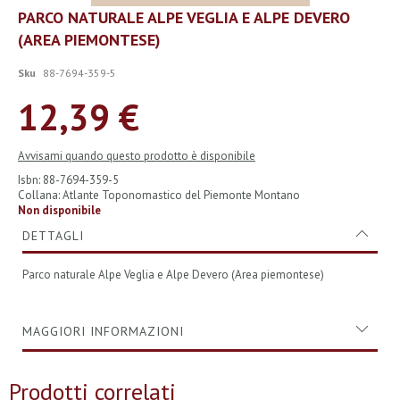
Vai
PARCO NATURALE ALPE VEGLIA E ALPE DEVERO
all'inizio
(AREA PIEMONTESE)
della
galleria
di
Sku
88-7694-359-5
immagini
12,39 €
Avvisami quando questo prodotto è disponibile
Isbn: 88-7694-359-5
Collana: Atlante Toponomastico del Piemonte Montano
Non disponibile
DETTAGLI
Parco naturale Alpe Veglia e Alpe Devero (Area piemontese)
MAGGIORI INFORMAZIONI
Prodotti correlati