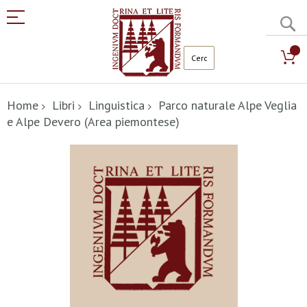
C
Salta
al
Home
Libri
Linguistica
Parco naturale Alpe Veglia
contenuto
e Alpe Devero (Area piemontese)
Vai
alla
fine
della
galleria
di
immagini