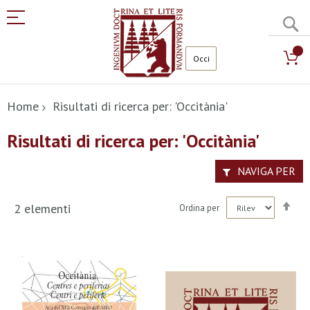
C
Salta
al
Home
Risultati di ricerca per: 'Occitània'
contenuto
Risultati di ricerca per: 'Occitània'
NAVIGA PER
Imp
2
elementi
Ordina per
la
dir
dec