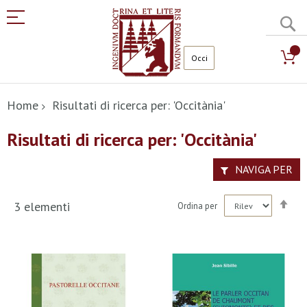
C
Salta
al
Home
Risultati di ricerca per: 'Occitània'
contenuto
Risultati di ricerca per: 'Occitània'
NAVIGA PER
Imp
3
elementi
Ordina per
la
dir
dec