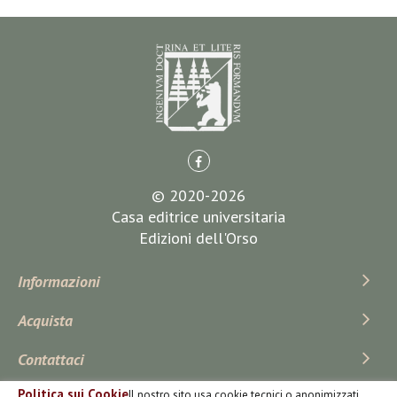
© 2020-2026
Casa editrice universitaria
Edizioni dell'Orso
Informazioni
Acquista
Contattaci
Politica sui Cookie
Il nostro sito usa cookie tecnici o anonimizzati,