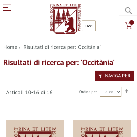
C
Salta
al
Home
Risultati di ricerca per: 'Occitània'
contenuto
Risultati di ricerca per: 'Occitània'
NAVIGA PER
Imp
Articoli
10
-
16
di
16
Ordina per
la
dir
dec