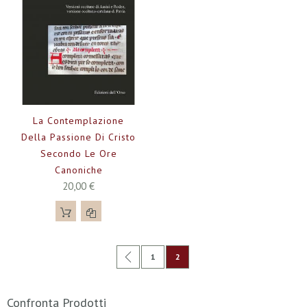
La Contemplazione
Della Passione Di Cristo
Secondo Le Ore
Canoniche
20,00 €
Pagina
Pagina
Precedente
Pagina
Attualmente stai leggendo la pag
1
2
Confronta Prodotti