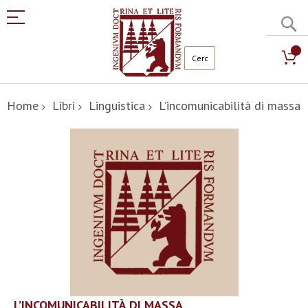
C
Salta
al
Home
Libri
Linguistica
L’incomunicabilità di massa
contenuto
Vai
alla
fine
della
galleria
di
immagini
Vai
L’INCOMUNICABILITÀ DI MASSA