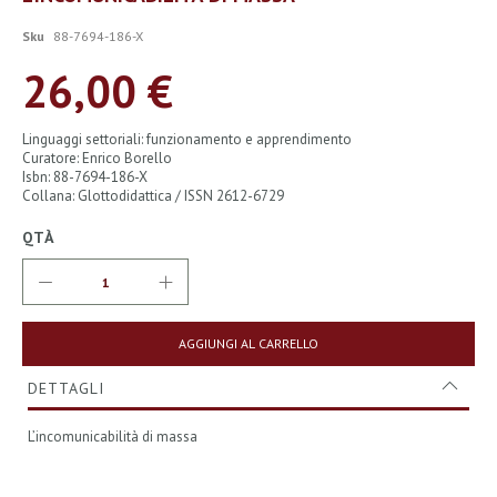
all'inizio
della
Sku
88-7694-186-X
galleria
di
26,00 €
immagini
Linguaggi settoriali: funzionamento e apprendimento
Curatore: Enrico Borello
Isbn: 88-7694-186-X
Collana: Glottodidattica / ISSN 2612-6729
QTÀ
AGGIUNGI AL CARRELLO
DETTAGLI
L’incomunicabilità di massa