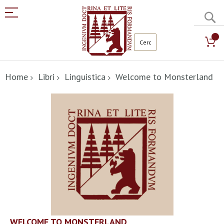
C
Salta
al
Home
Libri
Linguistica
Welcome to Monsterland
contenuto
Vai
alla
fine
della
galleria
di
immagini
Vai
WELCOME TO MONSTERLAND