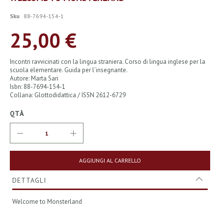
all'inizio
della
Sku
88-7694-154-1
galleria
di
25,00 €
immagini
Incontri ravvicinati con la lingua straniera. Corso di lingua inglese per la
scuola elementare. Guida per l’insegnante.
Autore: Marta Sari
Isbn: 88-7694-154-1
Collana: Glottodidattica / ISSN 2612-6729
QTÀ
AGGIUNGI AL CARRELLO
DETTAGLI
Welcome to Monsterland