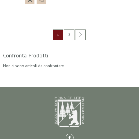
Pagina
Attualmente stai leggendo la pagina
Pagina
Pagina
Successivo
1
2
Confronta Prodotti
Non ci sono articoli da confrontare.