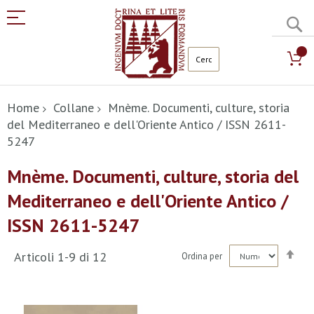
C
Salta
al
Home
Collane
Mnème. Documenti, culture, storia
contenuto
del Mediterraneo e dell'Oriente Antico / ISSN 2611-
5247
Mnème. Documenti, culture, storia del
Mediterraneo e dell'Oriente Antico /
ISSN 2611-5247
Imp
Articoli
1
-
9
di
12
Ordina per
la
dir
dec