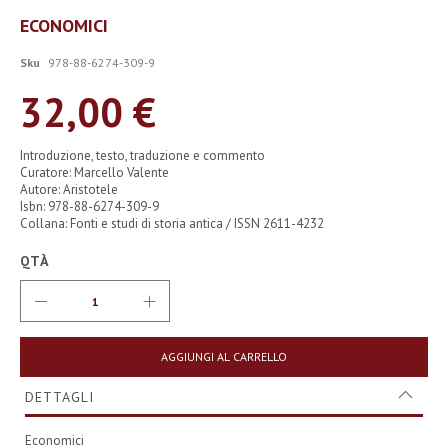
Vai
ECONOMICI
all'inizio
della
Sku
978-88-6274-309-9
galleria
di
32,00 €
immagini
Introduzione, testo, traduzione e commento
Curatore: Marcello Valente
Autore: Aristotele
Isbn: 978-88-6274-309-9
Collana: Fonti e studi di storia antica / ISSN 2611-4232
QTÀ
AGGIUNGI AL CARRELLO
DETTAGLI
Economici