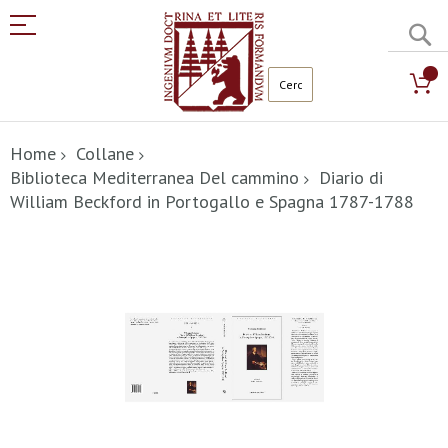
C
Salta
al
Home
Collane
contenuto
Biblioteca Mediterranea Del cammino
Diario di
William Beckford in Portogallo e Spagna 1787-1788
Vai
alla
fine
della
galleria
di
immagini