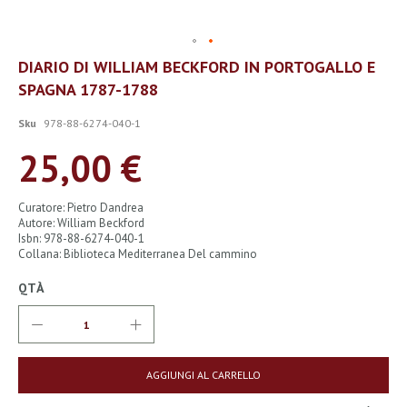
Vai
DIARIO DI WILLIAM BECKFORD IN PORTOGALLO E
all'inizio
SPAGNA 1787-1788
della
galleria
di
Sku
978-88-6274-040-1
immagini
25,00 €
Curatore: Pietro Dandrea
Autore: William Beckford
Isbn: 978-88-6274-040-1
Collana: Biblioteca Mediterranea Del cammino
QTÀ
AGGIUNGI AL CARRELLO