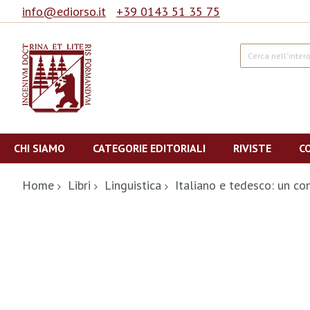
info@ediorso.it
+39 0143 51 35 75
Cerca
Salta
al
CHI SIAMO
CATEGORIE EDITORIALI
RIVISTE
C
contenuto
Home
Libri
Linguistica
Italiano e tedesco: un co
Vai
alla
fine
della
galleria