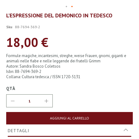
Vai
L’ESPRESSIONE DEL DEMONICO IN TEDESCO
all'inizio
della
Sku
88-7694-369-2
galleria
di
18,00 €
immagini
Formule magiche, incantesimi, streghe, weise Frauen, gnomi, giganti e
animali nelle fiabe e nelle leggende dei fratelli Grimm
Autore: Sandra Bosco Coletsos
Isbn: 88-7694-369-2
Collana: Cultura tedesca / ISSN 1720-5131
QTÀ
AGGIUNGI AL CARRELLO
DETTAGLI