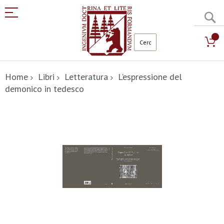
C
Salta
al
Home
Libri
Letteratura
L’espressione del
contenuto
demonico in tedesco
Vai
alla
fine
della
galleria
di
immagini