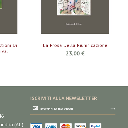
tioni Di
La Prosa Della Riunificazione
iva.
23,00 €
ISCRIVITI ALLA NEWSLETTER
Iscriviti
alla
46
nostra
Newsletter:
andria (AL)