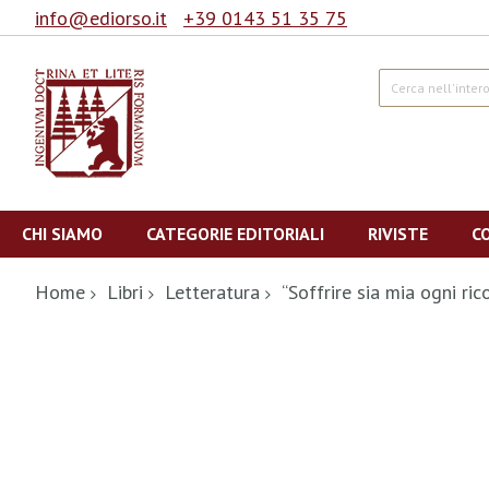
info@ediorso.it
+39 0143 51 35 75
Cerca
Salta
al
CHI SIAMO
CATEGORIE EDITORIALI
RIVISTE
C
contenuto
Home
Libri
Letteratura
“Soffrire sia mia ogni ri
Vai
alla
fine
della
galleria