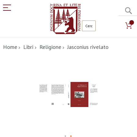
C
Salta
al
Home
Libri
Religione
Jasconius rivelato
contenuto
Vai
alla
fine
della
galleria
di
immagini