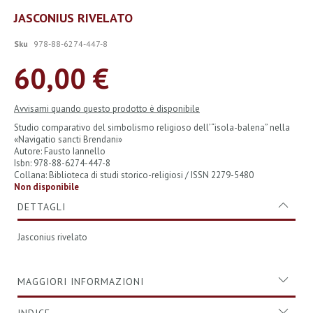
Vai
JASCONIUS RIVELATO
all'inizio
della
Sku
978-88-6274-447-8
galleria
di
60,00 €
immagini
Avvisami quando questo prodotto è disponibile
Studio comparativo del simbolismo religioso dell’“isola-balena” nella
«Navigatio sancti Brendani»
Autore: Fausto Iannello
Isbn: 978-88-6274-447-8
Collana: Biblioteca di studi storico-religiosi / ISSN 2279-5480
Non disponibile
DETTAGLI
Jasconius rivelato
MAGGIORI INFORMAZIONI