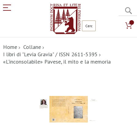
C
Salta
al
Home
Collane
contenuto
I libri di "Levia Gravia" / ISSN 2611-5395
«L’inconsolabile» Pavese, il mito e la memoria
Vai
alla
fine
della
galleria
di
immagini