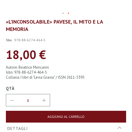
Vai
«L’INCONSOLABILE» PAVESE, IL MITO E LA
all'inizio
MEMORIA
della
galleria
di
Sku
978-88-6274-464-5
immagini
18,00 €
Autore: Beatrice Mencarini
Isbn: 978-88-6274-464-5
Collana: I libri di "Levia Gravia" / ISSN 2611-5395
QTÀ
AGGIUNGI AL CARRELLO
DETTAGLI