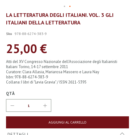
Vai
LA LETTERATURA DEGLI ITALIANI. VOL. 3 GLI
all'inizio
ITALIANI DELLA LETTERATURA
della
galleria
di
Sku
978-88-6274-383-9
immagini
25,00 €
Atti del XV Congresso Nazionale dell’Associazione degli Italianisti
Italiani Torino, 14-17 settembre 2011
Curatore: Clara Allasia, Mariarosa Masoero e Laura Nay
Isbn: 978-88-6274-383-9
Collana: I libri di "Levia Gravia" / ISSN 2611-5395
QTÀ
AGGIUNGI AL CARRELLO
DETTAGLI