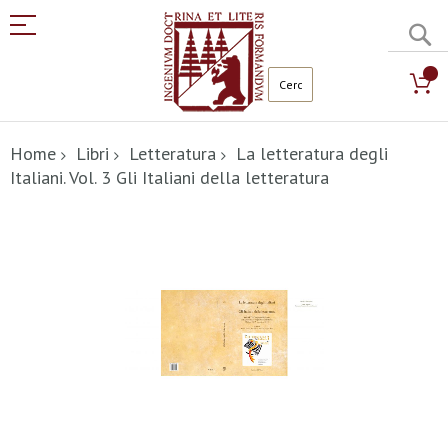
C
Salta
al
Home
Libri
Letteratura
La letteratura degli
contenuto
Italiani. Vol. 3 Gli Italiani della letteratura
Vai
alla
fine
della
galleria
di
immagini