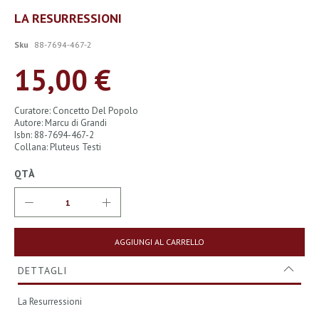
Vai
LA RESURRESSIONI
all'inizio
della
Sku
88-7694-467-2
galleria
di
15,00 €
immagini
Curatore: Concetto Del Popolo
Autore: Marcu di Grandi
Isbn: 88-7694-467-2
Collana: Pluteus Testi
QTÀ
AGGIUNGI AL CARRELLO
DETTAGLI
La Resurressioni