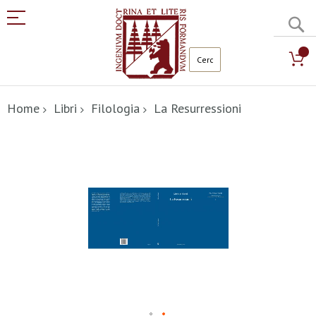
C
Salta
al
Home
Libri
Filologia
La Resurressioni
contenuto
Vai
alla
fine
della
galleria
di
immagini