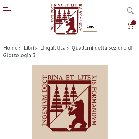
C
Salta
al
Home
Libri
Linguistica
Quaderni della sezione di
contenuto
Glottologia 3
Vai
alla
fine
della
galleria
di
immagini