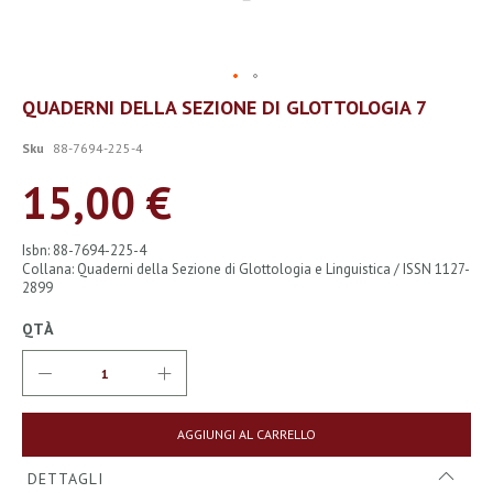
Vai
QUADERNI DELLA SEZIONE DI GLOTTOLOGIA 7
all'inizio
della
Sku
88-7694-225-4
galleria
di
15,00 €
immagini
Isbn: 88-7694-225-4
Collana: Quaderni della Sezione di Glottologia e Linguistica / ISSN 1127-
2899
QTÀ
AGGIUNGI AL CARRELLO
DETTAGLI