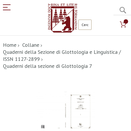
C
Salta
al
Home
Collane
contenuto
Quaderni della Sezione di Glottologia e Linguistica /
ISSN 1127-2899
Quaderni della sezione di Glottologia 7
Vai
alla
fine
della
galleria
di
immagini