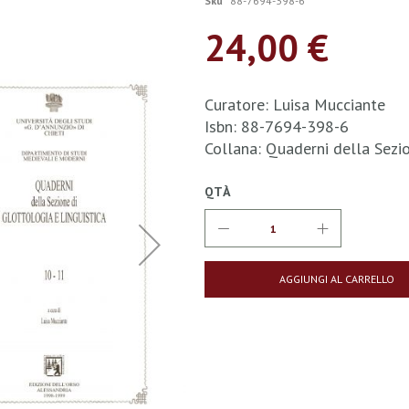
Sku
88-7694-398-6
24,00 €
Curatore: Luisa Mucciante
Isbn: 88-7694-398-6
Collana: Quaderni della Sezi
QTÀ
AGGIUNGI AL CARRELLO