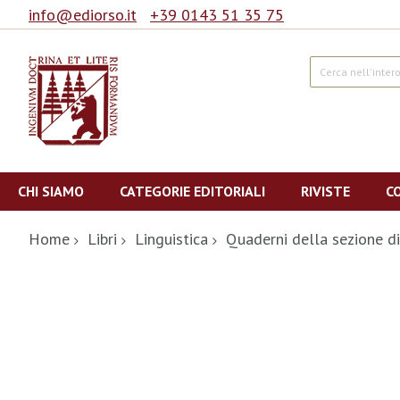
info@ediorso.it
+39 0143 51 35 75
Cerca
Salta
al
CHI SIAMO
CATEGORIE EDITORIALI
RIVISTE
C
contenuto
Home
Libri
Linguistica
Quaderni della sezione d
Vai
alla
fine
della
galleria