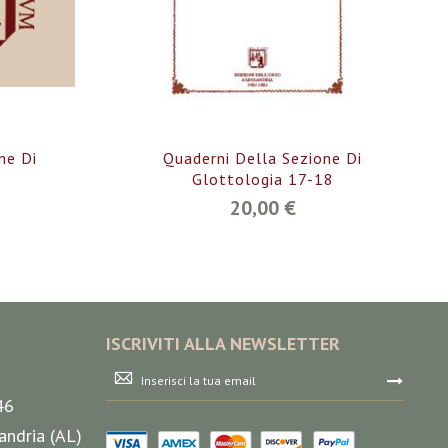
ne Di
Quaderni Della Sezione Di
Glottologia 17-18
20,00 €
ISCRIVITI ALLA NEWSLETTER
Iscriviti
alla
46
nostra
Newsletter:
andria (AL)