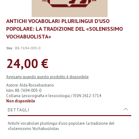
Vai
ANTICHI VOCABOLARI PLURILINGUI D’USO
all'inizio
POPOLARE: LA TRADIZIONE DEL «SOLENISSIMO
della
galleria
VOCHABUOLISTA»
di
immagini
Sku
88-7694-003-0
24,00 €
Avvisami quando questo prodotto è disponibile
Autore: Alda Rossebastiano
Isbn: 88-7694-003-0
Collana: Lessicografia e lessicologia / ISSN 2612-5714
Non disponibile
DETTAGLI
Antichi vocabolari plurilingui d’uso popolare: la tradizione del
«Solenissimo Vochabuolista»