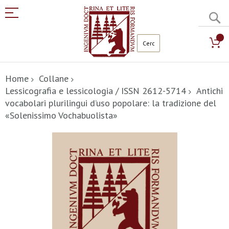
C
Salta
al
Home
Collane
contenuto
Lessicografia e lessicologia / ISSN 2612-5714
Antichi
vocabolari plurilingui d’uso popolare: la tradizione del
«Solenissimo Vochabuolista»
Vai
alla
fine
della
galleria
di
immagini