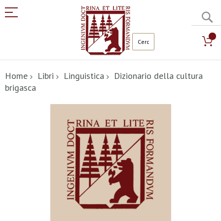
C
Salta
al
Home
Libri
Linguistica
Dizionario della cultura
contenuto
brigasca
Vai
alla
fine
della
galleria
di
immagini