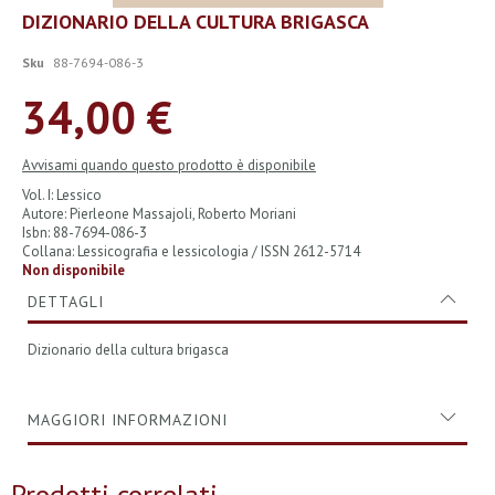
Vai
DIZIONARIO DELLA CULTURA BRIGASCA
all'inizio
della
Sku
88-7694-086-3
galleria
di
34,00 €
immagini
Avvisami quando questo prodotto è disponibile
Vol. I: Lessico
Autore: Pierleone Massajoli, Roberto Moriani
Isbn: 88-7694-086-3
Collana: Lessicografia e lessicologia / ISSN 2612-5714
Non disponibile
DETTAGLI
Dizionario della cultura brigasca
MAGGIORI INFORMAZIONI
Prodotti correlati