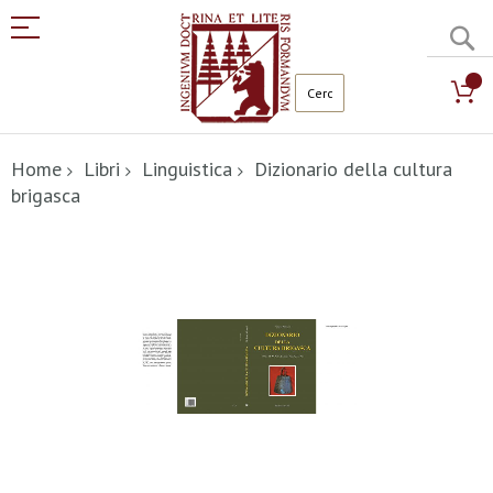
C
Salta
al
Home
Libri
Linguistica
Dizionario della cultura
contenuto
brigasca
Vai
alla
fine
della
galleria
di
immagini