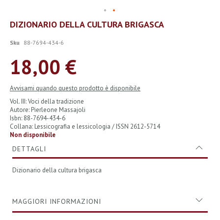
Vai
DIZIONARIO DELLA CULTURA BRIGASCA
all'inizio
della
Sku
88-7694-434-6
galleria
di
18,00 €
immagini
Avvisami quando questo prodotto è disponibile
Vol. III: Voci della tradizione
Autore: Pierleone Massajoli
Isbn: 88-7694-434-6
Collana: Lessicografia e lessicologia / ISSN 2612-5714
Non disponibile
DETTAGLI
Dizionario della cultura brigasca
MAGGIORI INFORMAZIONI