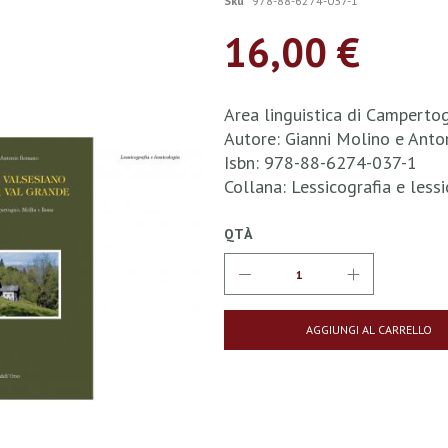
Sku
978-88-6274-037-1
16,00 €
Area linguistica di Camperto
Autore: Gianni Molino e Ant
Isbn: 978-88-6274-037-1
Collana: Lessicografia e les
QTÀ
AGGIUNGI AL CARRELLO