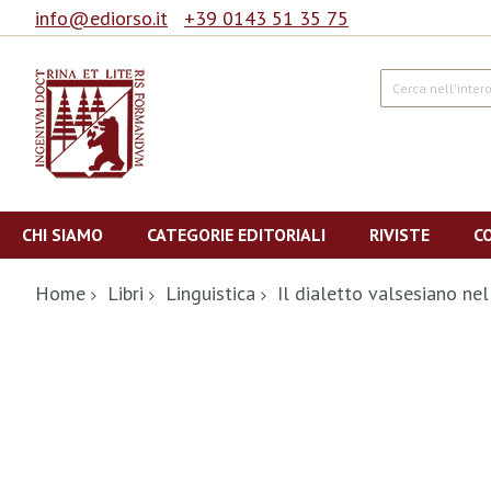
info@ediorso.it
+39 0143 51 35 75
Cerca
Salta
al
CHI SIAMO
CATEGORIE EDITORIALI
RIVISTE
C
contenuto
Home
Libri
Linguistica
Il dialetto valsesiano ne
Vai
alla
fine
della
galleria