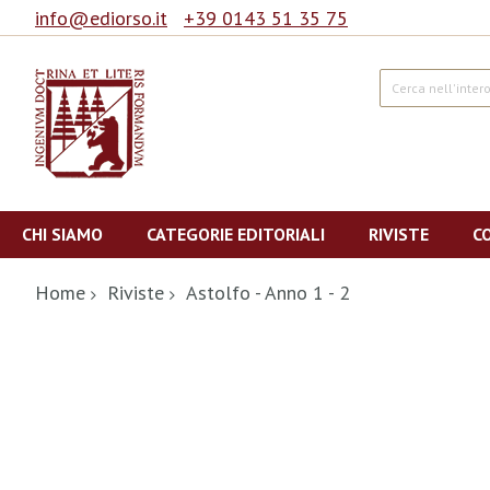
info@ediorso.it
+39 0143 51 35 75
Cerca
Salta
al
CHI SIAMO
CATEGORIE EDITORIALI
RIVISTE
C
contenuto
Home
Riviste
Astolfo - Anno 1 - 2
Vai
alla
fine
della
galleria