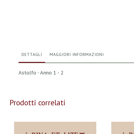
Vai
all'inizio
della
galleria
di
immagini
DETTAGLI
MAGGIORI INFORMAZIONI
Astolfo - Anno 1 - 2
Prodotti correlati