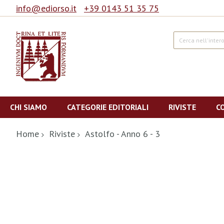
info@ediorso.it
+39 0143 51 35 75
Cerca
Salta
al
CHI SIAMO
CATEGORIE EDITORIALI
RIVISTE
C
contenuto
Home
Riviste
Astolfo - Anno 6 - 3
Vai
alla
fine
della
galleria