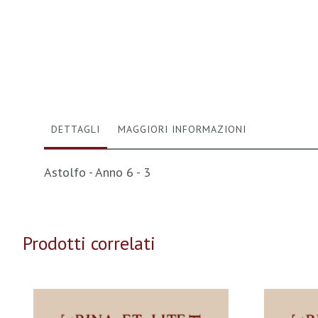
Vai
all'inizio
della
galleria
di
immagini
DETTAGLI
MAGGIORI INFORMAZIONI
Astolfo - Anno 6 - 3
Prodotti correlati