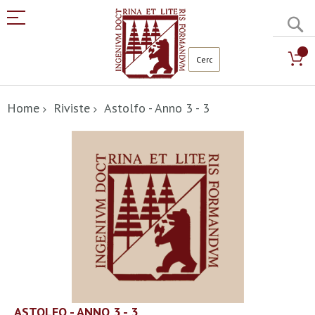
C
Salta
al
Home
Riviste
Astolfo - Anno 3 - 3
contenuto
Vai
alla
fine
della
galleria
di
immagini
Vai
ASTOLFO - ANNO 3 - 3