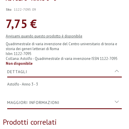
all'inizio
della
Sku
1122-7095 09
galleria
di
7,75 €
immagini
Avvisami quando questo prodotto è disponibile
Quadrimestrale di varia invenzione del Centro universitario di teoria e
storia dei generi letterari di Roma
Isbn: 1122-7095
Collana: Astolfo - Quadrimestrale di varia invenzione ISSN 1122-7095
Non disponibile
DETTAGLI
Astolfo - Anno 3 - 3
MAGGIORI INFORMAZIONI
Prodotti correlati