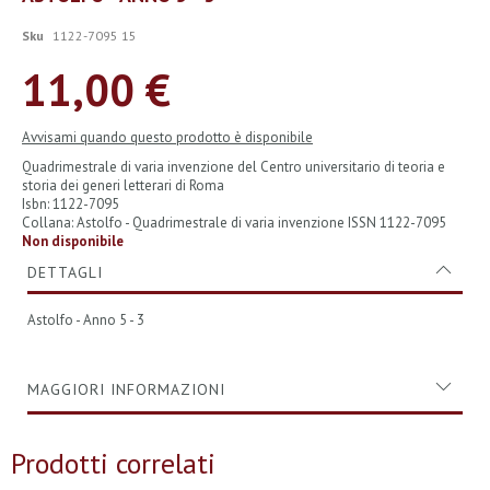
all'inizio
della
Sku
1122-7095 15
galleria
di
11,00 €
immagini
Avvisami quando questo prodotto è disponibile
Quadrimestrale di varia invenzione del Centro universitario di teoria e
storia dei generi letterari di Roma
Isbn: 1122-7095
Collana: Astolfo - Quadrimestrale di varia invenzione ISSN 1122-7095
Non disponibile
DETTAGLI
Astolfo - Anno 5 - 3
MAGGIORI INFORMAZIONI
Prodotti correlati