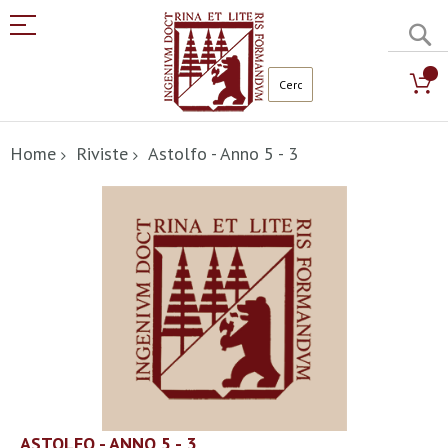
C
Salta
al
Home
Riviste
Astolfo - Anno 5 - 3
contenuto
Vai
alla
fine
della
galleria
di
immagini
Vai
ASTOLFO - ANNO 5 - 3