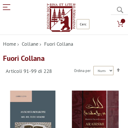
C
Salta
al
Home
Collane
Fuori Collana
contenuto
Fuori Collana
Imp
Articoli
91
-
99
di
228
Ordina per
la
dir
dec