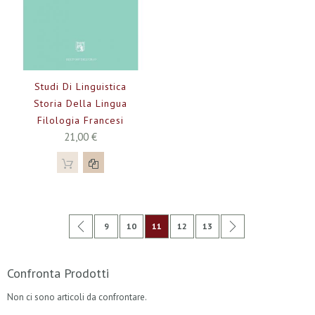
Studi Di Linguistica
Storia Della Lingua
Filologia Francesi
21,00 €
Pagina
Pagina
Precedente
Pagina
Pagina
Attualmente stai leggendo la pagina
Pagina
Pagina
Pagina
Successivo
9
10
11
12
13
Confronta Prodotti
Non ci sono articoli da confrontare.