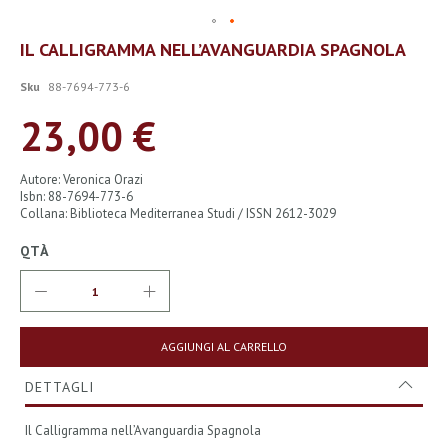
Vai
IL CALLIGRAMMA NELL’AVANGUARDIA SPAGNOLA
all'inizio
della
Sku
88-7694-773-6
galleria
di
23,00 €
immagini
Autore: Veronica Orazi
Isbn: 88-7694-773-6
Collana: Biblioteca Mediterranea Studi / ISSN 2612-3029
QTÀ
AGGIUNGI AL CARRELLO
DETTAGLI
Il Calligramma nell’Avanguardia Spagnola