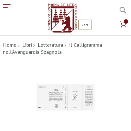
C
Salta
al
Home
Libri
Letteratura
Il Calligramma
contenuto
nell’Avanguardia Spagnola
Vai
alla
fine
della
galleria
di
immagini