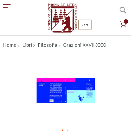
C
Salta
al
Home
Libri
Filosofia
Orazioni XXVII-XXXI
contenuto
Vai
alla
fine
della
galleria
di
immagini