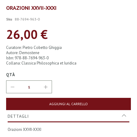
Vai
ORAZIONI XXVII-XXXI
all'inizio
della
Sku
88-7694-963-0
galleria
di
26,00 €
immagini
Curatore: Pietro Cobetto Ghiggia
Autore: Demostene
Isbn: 978-88-7694-963-0
Collana: Classica Philosophica et Iuridica
QTÀ
AGGIUNGI AL CARRELLO
DETTAGLI
Orazioni XXVII-XXXI