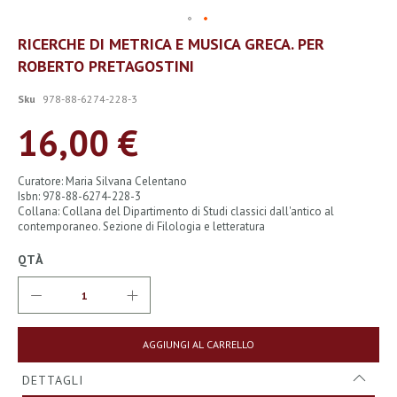
Vai
RICERCHE DI METRICA E MUSICA GRECA. PER
all'inizio
ROBERTO PRETAGOSTINI
della
galleria
di
Sku
978-88-6274-228-3
immagini
16,00 €
Curatore: Maria Silvana Celentano
Isbn: 978-88-6274-228-3
Collana: Collana del Dipartimento di Studi classici dall'antico al
contemporaneo. Sezione di Filologia e letteratura
QTÀ
AGGIUNGI AL CARRELLO
DETTAGLI