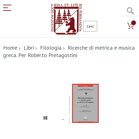
C
Salta
al
Home
Libri
Filologia
Ricerche di metrica e musica
contenuto
greca. Per Roberto Pretagostini
Vai
alla
fine
della
galleria
di
immagini