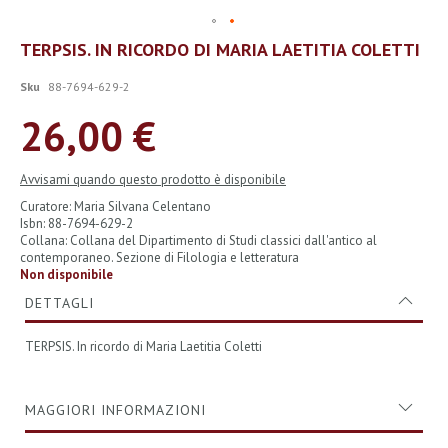
Vai
TERPSIS. IN RICORDO DI MARIA LAETITIA COLETTI
all'inizio
della
Sku
88-7694-629-2
galleria
di
26,00 €
immagini
Avvisami quando questo prodotto è disponibile
Curatore: Maria Silvana Celentano
Isbn: 88-7694-629-2
Collana: Collana del Dipartimento di Studi classici dall'antico al
contemporaneo. Sezione di Filologia e letteratura
Non disponibile
DETTAGLI
TERPSIS. In ricordo di Maria Laetitia Coletti
MAGGIORI INFORMAZIONI