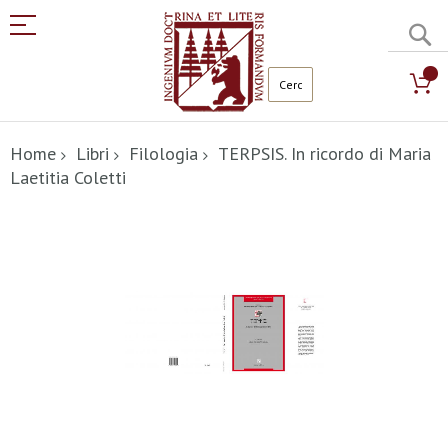
C
Salta
al
Home
Libri
Filologia
TERPSIS. In ricordo di Maria
contenuto
Laetitia Coletti
Vai
alla
fine
della
galleria
di
immagini