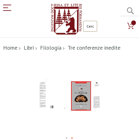
C
Salta
al
Home
Libri
Filologia
Tre conferenze inedite
contenuto
Vai
alla
fine
della
galleria
di
immagini