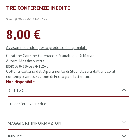
Vai
TRE CONFERENZE INEDITE
all'inizio
della
Sku
978-88-6274-125-5
galleria
di
8,00 €
immagini
Avvisami quando questo prodotto è disponibile
Curatore: Carmine Catenacci e Marialuigia Di Marzio
Autore: Massimo Vetta
Isbn: 978-88-6274-125-5
Collana: Collana del Dipartimento di Studi classici dall'antico al
contemporaneo. Sezione di Filologia e letteratura
Non disponibile
DETTAGLI
Tre conferenze inedite
MAGGIORI INFORMAZIONI