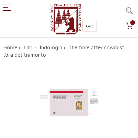
C
Salta
al
Home
Libri
Indologia
The time after cowdust:
contenuto
l’ora del tramonto
Vai
alla
fine
della
galleria
di
immagini