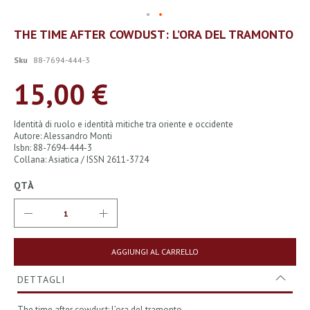
Vai
THE TIME AFTER COWDUST: L’ORA DEL TRAMONTO
all'inizio
della
Sku
88-7694-444-3
galleria
di
15,00 €
immagini
Identità di ruolo e identità mitiche tra oriente e occidente
Autore: Alessandro Monti
Isbn: 88-7694-444-3
Collana: Asiatica / ISSN 2611-3724
QTÀ
AGGIUNGI AL CARRELLO
DETTAGLI
The time after cowdust: l’ora del tramonto