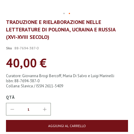
Vai
TRADUZIONE E RIELABORAZIONE NELLE
all'inizio
LETTERATURE DI POLONIA, UCRAINA E RUSSIA
della
galleria
(XVI-XVIII SECOLO)
di
immagini
Sku
88-7694-387-0
40,00 €
Curatore: Giovanna Brogi Bercoff, Maria Di Salvo e Luigi Marinelli
Isbn: 88-7694-387-0
Collana: Slavica / ISSN 2611-5409
QTÀ
AGGIUNGI AL CARRELLO