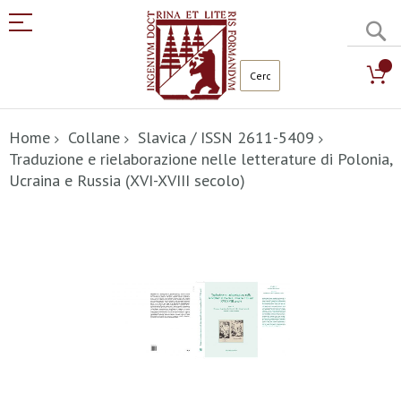
C
Salta
al
Home
Collane
Slavica / ISSN 2611-5409
contenuto
Traduzione e rielaborazione nelle letterature di Polonia,
Ucraina e Russia (XVI-XVIII secolo)
Vai
alla
fine
della
galleria
di
immagini