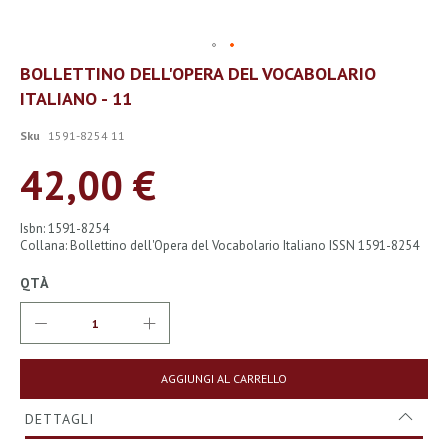
Vai
BOLLETTINO DELL'OPERA DEL VOCABOLARIO
all'inizio
ITALIANO - 11
della
galleria
di
Sku
1591-8254 11
immagini
42,00 €
Isbn: 1591-8254
Collana: Bollettino dell'Opera del Vocabolario Italiano ISSN 1591-8254
QTÀ
AGGIUNGI AL CARRELLO
DETTAGLI