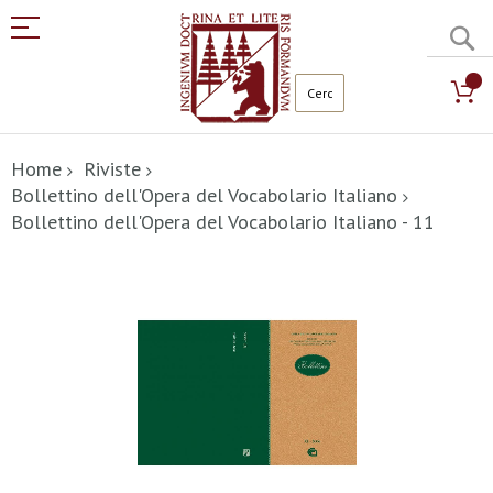
C
Salta
al
Home
Riviste
contenuto
Bollettino dell'Opera del Vocabolario Italiano
Bollettino dell'Opera del Vocabolario Italiano - 11
Vai
alla
fine
della
galleria
di
immagini