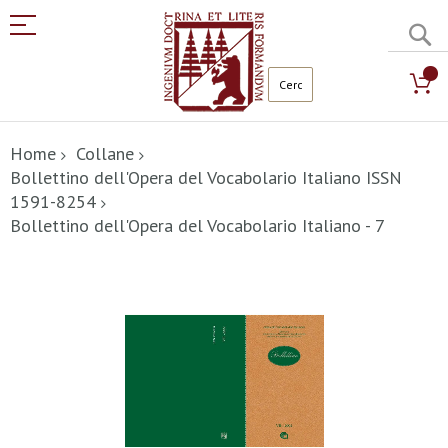
C
Salta
al
Home
Collane
contenuto
Bollettino dell'Opera del Vocabolario Italiano ISSN
1591-8254
Bollettino dell'Opera del Vocabolario Italiano - 7
Vai
alla
fine
della
galleria
di
immagini