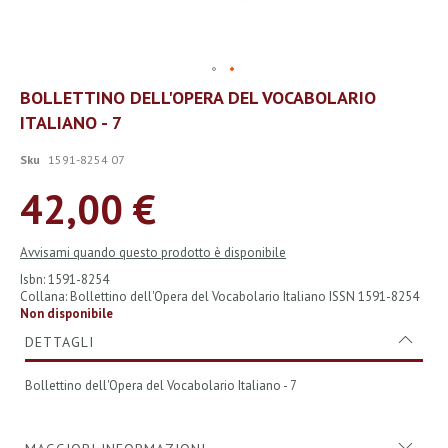
Vai
BOLLETTINO DELL'OPERA DEL VOCABOLARIO
all'inizio
ITALIANO - 7
della
galleria
di
Sku
1591-8254 07
immagini
42,00 €
Avvisami quando questo prodotto è disponibile
Isbn: 1591-8254
Collana: Bollettino dell'Opera del Vocabolario Italiano ISSN 1591-8254
Non disponibile
DETTAGLI
Bollettino dell'Opera del Vocabolario Italiano - 7