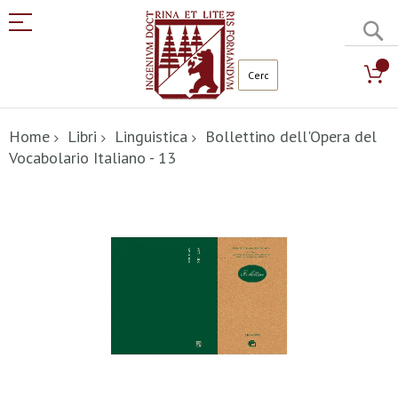
C
Salta
al
Home
Libri
Linguistica
Bollettino dell'Opera del
contenuto
Vocabolario Italiano - 13
Vai
alla
fine
della
galleria
di
immagini