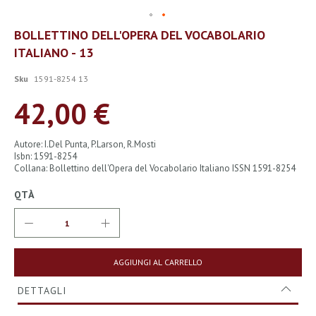
Vai
BOLLETTINO DELL'OPERA DEL VOCABOLARIO
all'inizio
ITALIANO - 13
della
galleria
di
Sku
1591-8254 13
immagini
42,00 €
Autore: I.Del Punta, P.Larson, R.Mosti
Isbn: 1591-8254
Collana: Bollettino dell'Opera del Vocabolario Italiano ISSN 1591-8254
QTÀ
AGGIUNGI AL CARRELLO
DETTAGLI