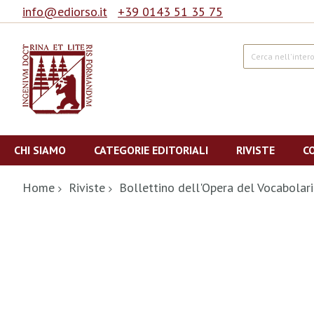
info@ediorso.it
+39 0143 51 35 75
Cerca
Salta
al
CHI SIAMO
CATEGORIE EDITORIALI
RIVISTE
C
contenuto
Home
Riviste
Bollettino dell'Opera del Vocabolari
Vai
alla
fine
della
galleria