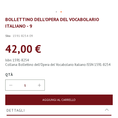
Vai
BOLLETTINO DELL'OPERA DEL VOCABOLARIO
all'inizio
ITALIANO - 9
della
galleria
di
Sku
1591-8254 09
immagini
42,00 €
Isbn: 1591-8254
Collana: Bollettino dell'Opera del Vocabolario Italiano ISSN 1591-8254
QTÀ
AGGIUNGI AL CARRELLO
DETTAGLI