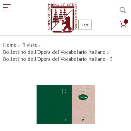
C
Salta
al
Home
Riviste
contenuto
Bollettino dell'Opera del Vocabolario Italiano
Bollettino dell'Opera del Vocabolario Italiano - 9
Vai
alla
fine
della
galleria
di
immagini