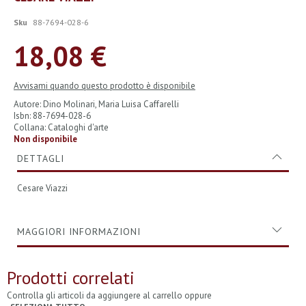
all'inizio
della
Sku
88-7694-028-6
galleria
di
18,08 €
immagini
Avvisami quando questo prodotto è disponibile
Autore: Dino Molinari, Maria Luisa Caffarelli
Isbn: 88-7694-028-6
Collana: Cataloghi d'arte
Non disponibile
DETTAGLI
Cesare Viazzi
MAGGIORI INFORMAZIONI
Prodotti correlati
Controlla gli articoli da aggiungere al carrello oppure