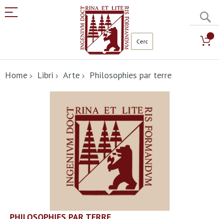
C
Salta
al
Home
Libri
Arte
Philosophies par terre
contenuto
Vai
alla
fine
della
galleria
di
immagini
Vai
PHILOSOPHIES PAR TERRE