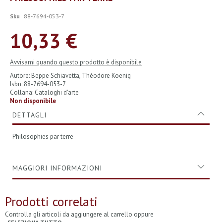
all'inizio
della
Sku
88-7694-053-7
galleria
di
10,33 €
immagini
Avvisami quando questo prodotto è disponibile
Autore: Beppe Schiavetta, Théodore Koenig
Isbn: 88-7694-053-7
Collana: Cataloghi d'arte
Non disponibile
DETTAGLI
Philosophies par terre
MAGGIORI INFORMAZIONI
Prodotti correlati
Controlla gli articoli da aggiungere al carrello oppure