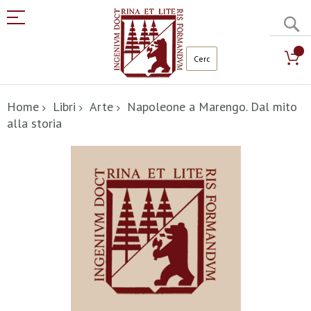
C
Salta
al
Home
Libri
Arte
Napoleone a Marengo. Dal mito
contenuto
alla storia
Vai
alla
fine
della
galleria
di
immagini