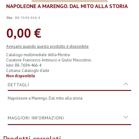
Vai
NAPOLEONE A MARENGO. DAL MITO ALLA STORIA
all'inizio
della
Sku
88-7694-466-4
galleria
di
0,00 €
immagini
Avvisami quando questo prodotto è disponibile
Catalogo multimediale della Mostra
Curatore: Francesco Antinucci e Giulio Massobrio
Isbn: 88-7694-466-4
Collana: Cataloghi d'arte
Non disponibile
DETTAGLI
Napoleone a Marengo. Dal mito alla storia
MAGGIORI INFORMAZIONI
Prodotti correlati