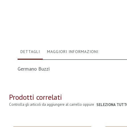
Vai
all'inizio
della
galleria
di
immagini
DETTAGLI
MAGGIORI INFORMAZIONI
Germano Buzzi
Prodotti correlati
Controlla gli articoli da aggiungere al carrello oppure
SELEZIONA TUTT