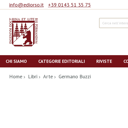
info@ediorso.it
+39 0143 51 35 75
Cerca
Salta
al
CHI SIAMO
CATEGORIE EDITORIALI
RIVISTE
C
contenuto
Home
Libri
Arte
Germano Buzzi
Vai
alla
fine
della
galleria