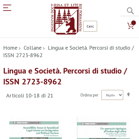
C
Salta
al
Home
Collane
Lingua e Società. Percorsi di studio /
contenuto
ISSN 2723-8962
Lingua e Società. Percorsi di studio /
ISSN 2723-8962
Imp
Articoli
10
-
18
di
21
Ordina per
la
dir
dec