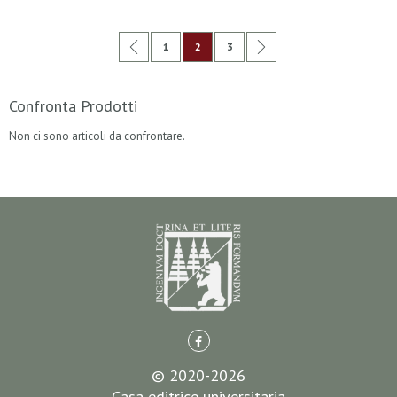
Pagina
Pagina
Precedente
Pagina
Attualmente stai leggendo la pagina
Pagina
Pagina
Successivo
1
2
3
Confronta Prodotti
Non ci sono articoli da confrontare.
© 2020-2026
Casa editrice universitaria