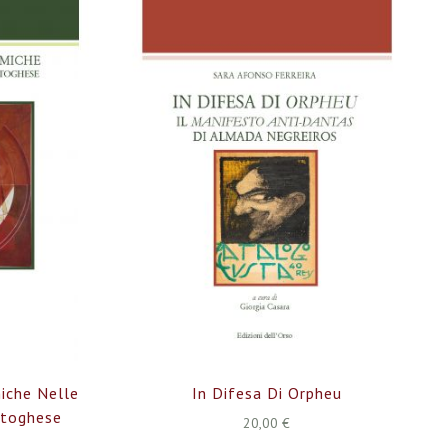
decre
miche Nelle
In Difesa Di Orpheu
rtoghese
20,00 €