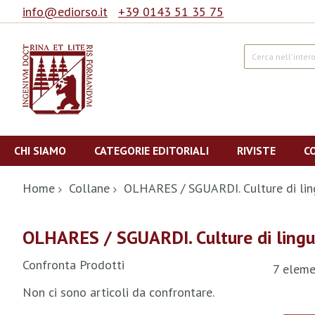
info@ediorso.it
+39 0143 51 35 75
Cerca
Salta
al
CHI SIAMO
CATEGORIE EDITORIALI
RIVISTE
C
contenuto
Home
Collane
OLHARES / SGUARDI. Culture di li
OLHARES / SGUARDI. Culture di ling
Confronta Prodotti
7
eleme
Non ci sono articoli da confrontare.