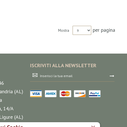
per pagina
Mostra
ISCRIVITI ALLA NEWSLETTER
Iscriviti
alla
46
nostra
Newsletter:
andria (AL)
a
a, 14/A
Ligure (AL)