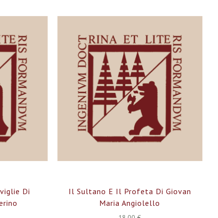
decre
viglie Di
Il Sultano E Il Profeta Di Giovan
erino
Maria Angiolello
18,00 €