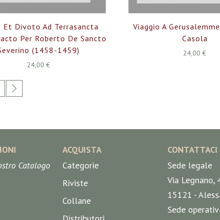
e Et Divoto Ad Terrasancta
Viaggio A Gerusalemme
Facto Per Roberto De Sancto
Casola
Severino (1458-1459)
24,00 €
24,00 €
ente stai leggendo la pagina
agina
Pagina
Successivo
IONI
ACQUISTA
CONTATTACI
nostro Catalogo
Categorie
Sede legale
Via Legnano, 
Riviste
15121 - Aless
Collane
Sede operativ
Distributori