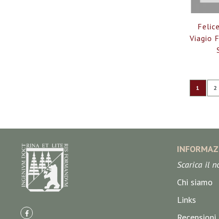
Felic
Viagio 
Pagina
Attualm
P
1
2
INFORMAZ
Scarica il 
Chi siamo
Links
Recensioni