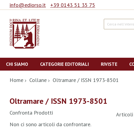
info@ediorso.it
+39 0143 51 35 75
Cerca
Salta
al
CHI SIAMO
CATEGORIE EDITORIALI
RIVISTE
C
contenuto
Home
Collane
Oltramare / ISSN 1973-8501
Oltramare / ISSN 1973-8501
Confronta Prodotti
Articol
Non ci sono articoli da confrontare.