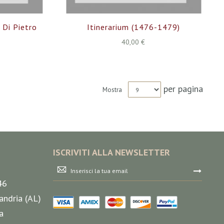
 Di Pietro
Itinerarium (1476-1479)
40,00 €
per pagina
Mostra
ISCRIVITI ALLA NEWSLETTER
Iscriviti
alla
46
nostra
Newsletter:
andria (AL)
a