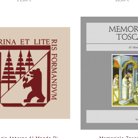
ggio Attorno Al Mondo Di
Memoriale Tosc