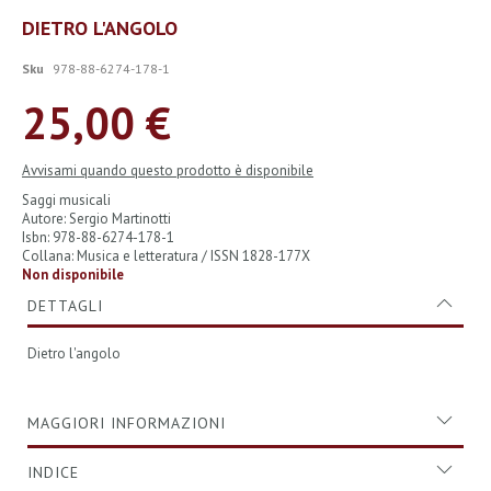
Vai
DIETRO L'ANGOLO
all'inizio
della
Sku
978-88-6274-178-1
galleria
di
25,00 €
immagini
Avvisami quando questo prodotto è disponibile
Saggi musicali
Autore: Sergio Martinotti
Isbn: 978-88-6274-178-1
Collana: Musica e letteratura / ISSN 1828-177X
Non disponibile
DETTAGLI
Dietro l'angolo
MAGGIORI INFORMAZIONI
INDICE