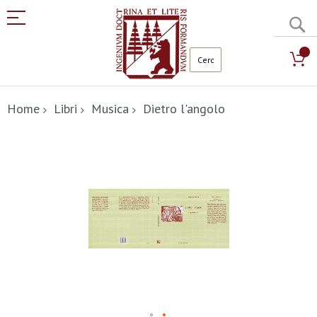
C
Salta
al
Home
Libri
Musica
Dietro l'angolo
contenuto
Vai
alla
fine
della
galleria
di
immagini